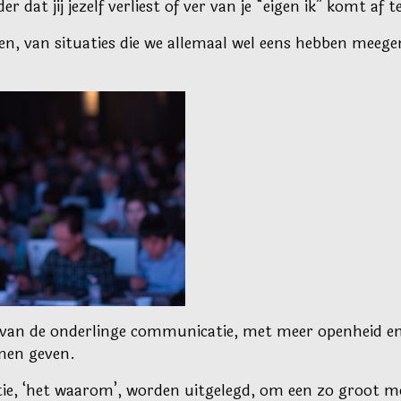
r dat jij jezelf verliest of ver van je “eigen ik” komt af t
en, van situaties die we allemaal wel eens hebben meege
g van de onderlinge communicatie, met meer openheid en
nen geven.
tie, ‘het waarom’, worden uitgelegd, om een zo groot mog