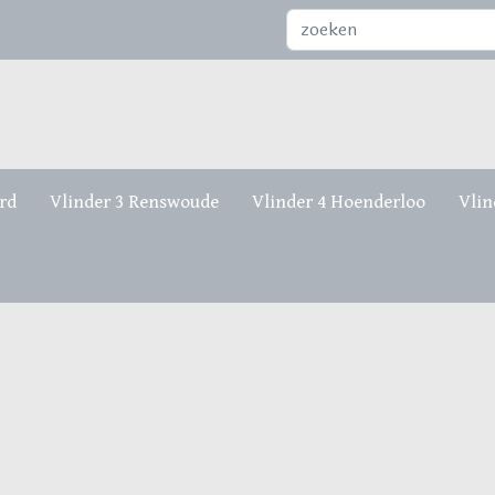
Zoeken...
rd
Vlinder 3 Renswoude
Vlinder 4 Hoenderloo
Vlin